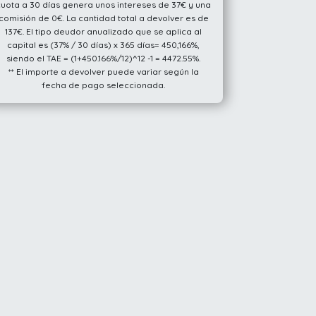
cuota a 30 días genera unos intereses de 37€ y una
comisión de 0€. La cantidad total a devolver es de
137€. El tipo deudor anualizado que se aplica al
capital es (37% / 30 días) x 365 días= 450,166%,
siendo el TAE = (1+450.166%/12)^12 -1 = 4472.55%.
** El importe a devolver puede variar según la
fecha de pago seleccionada.