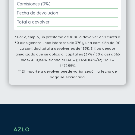
Comisiones (0%)
Fecha de devolucion
Total a devolver
* Por ejemplo, un préstamo de 100€ a devolver en 1 cuota a
30 días genera unos intereses de 37€ y una comisión de 0€.
La cantidad total a devolver es de 137€. El tipo deudor
anualizado que se aplica al capital es (37% / 30 días) x 365
días= 450,166%, siendo el TAE = (1+450.166%/12)^12 -1 =
4472.55%.
** El importe a devolver puede variar según la fecha de
pago seleccionada.
AZLO