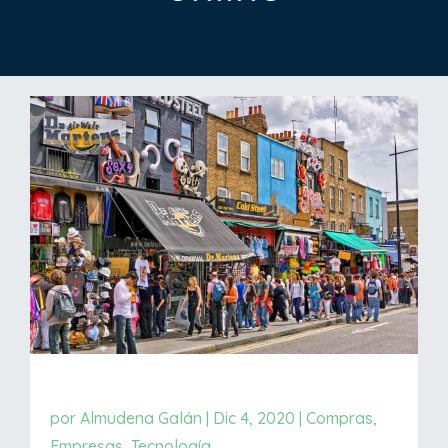
por
Almudena Galán
|
Dic 4, 2020
|
Compras
,
Empresas
,
Tecnología