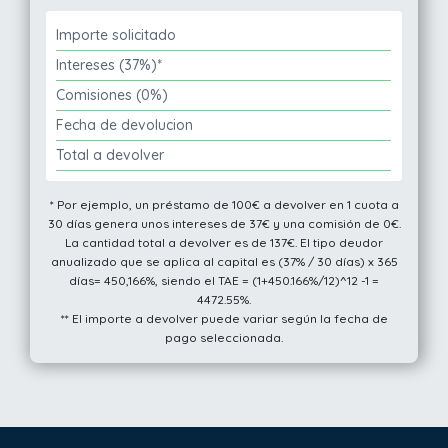
Importe solicitado
Intereses (37%)*
Comisiones (0%)
Fecha de devolucion
Total a devolver
* Por ejemplo, un préstamo de 100€ a devolver en 1 cuota a
30 días genera unos intereses de 37€ y una comisión de 0€.
La cantidad total a devolver es de 137€. El tipo deudor
anualizado que se aplica al capital es (37% / 30 días) x 365
días= 450,166%, siendo el TAE = (1+450.166%/12)^12 -1 =
4472.55%.
** El importe a devolver puede variar según la fecha de
pago seleccionada.