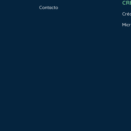
CR
Contacto
Créd
Micr