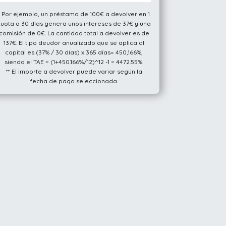
* Por ejemplo, un préstamo de 100€ a devolver en 1
cuota a 30 días genera unos intereses de 37€ y una
comisión de 0€. La cantidad total a devolver es de
137€. El tipo deudor anualizado que se aplica al
capital es (37% / 30 días) x 365 días= 450,166%,
siendo el TAE = (1+450.166%/12)^12 -1 = 4472.55%.
** El importe a devolver puede variar según la
fecha de pago seleccionada.