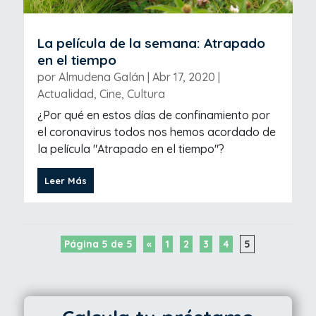
La película de la semana: Atrapado
en el tiempo
por
Almudena Galán
|
Abr 17, 2020
|
Actualidad
,
Cine
,
Cultura
¿Por qué en estos días de confinamiento por
el coronavirus todos nos hemos acordado de
la película "Atrapado en el tiempo"?
Leer Más
Página 5 de 5
«
1
2
3
4
5