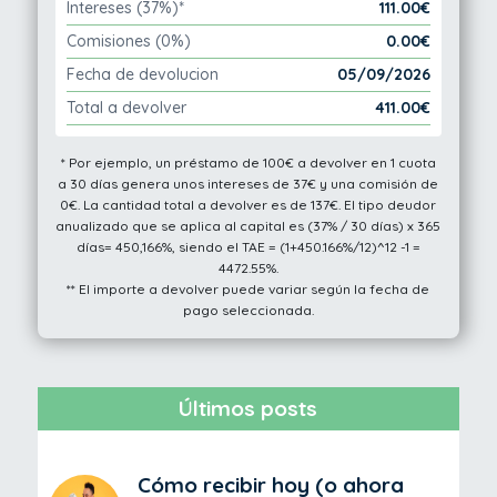
Intereses (37%)*
111.00€
Comisiones (0%)
0.00€
Fecha de devolucion
05/09/2026
Total a devolver
411.00€
* Por ejemplo, un préstamo de 100€ a devolver en 1 cuota
a 30 días genera unos intereses de 37€ y una comisión de
0€. La cantidad total a devolver es de 137€. El tipo deudor
anualizado que se aplica al capital es (37% / 30 días) x 365
días= 450,166%, siendo el TAE = (1+450.166%/12)^12 -1 =
4472.55%.
** El importe a devolver puede variar según la fecha de
pago seleccionada.
Últimos posts
Cómo recibir hoy (o ahora