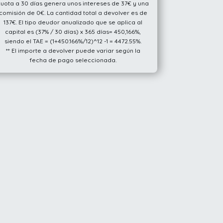
cuota a 30 días genera unos intereses de 37€ y una
comisión de 0€. La cantidad total a devolver es de
137€. El tipo deudor anualizado que se aplica al
capital es (37% / 30 días) x 365 días= 450,166%,
siendo el TAE = (1+450.166%/12)^12 -1 = 4472.55%.
** El importe a devolver puede variar según la
fecha de pago seleccionada.