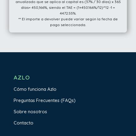
anualizado que se aplica al capital es (37% / 30 días) x 365
días= 450,166%, siendo el TAE = (1+450.166%/12)^12 -1 =
4472.55%.
** El importe a devolver puede variar según la fecha de
pago seleccionada.
AZLO
Cómo funciona Azlo
Preguntas Frecuentes (FAQs)
Sobre nosotros
Contacto